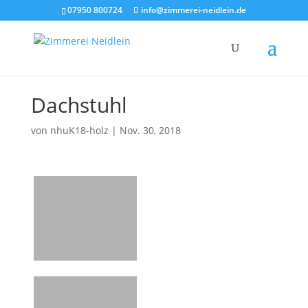
07950 800724
info@zimmerei-neidlein.de
Dachstuhl
von
nhuK18-holz
|
Nov. 30, 2018